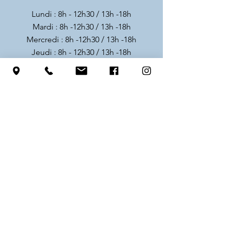
Lundi : 8h - 12h30 / 13h -18h
Mardi : 8h -12h30 / 13h -18h
Mercredi : 8h -12h30 / 13h -18h
Jeudi : 8h - 12h30 / 13h -18h
Vendredi : 8h - 12h30 / 14h -18h
Samedi : Fermé
Dimanche : Fermé
Prise de sang : sur rendez-vous à partir
de 7h du lundi au vendredi
A partir de 18h, weekends et jours
fériés :
1733
Urgences vitales :
112